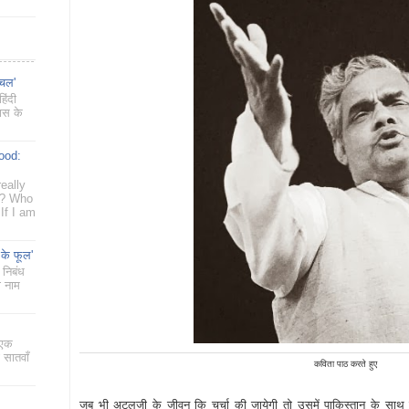
ँचल'
िंदी
यास के
ood:
eally
g? Who
If I am
 के फूल'
 निबंध
ा नाम
 एक
 सातवाँ
कविता पाठ करते हुए
जब भी अटलजी के जीवन कि चर्चा की जायेगी तो उसमें पाकिस्तान के साथ 