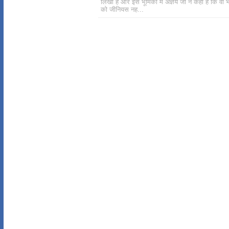
लिखी है और इस भूमिका में अज्ञेय जी ने कहा है कि वो 
को जीनियस नह...