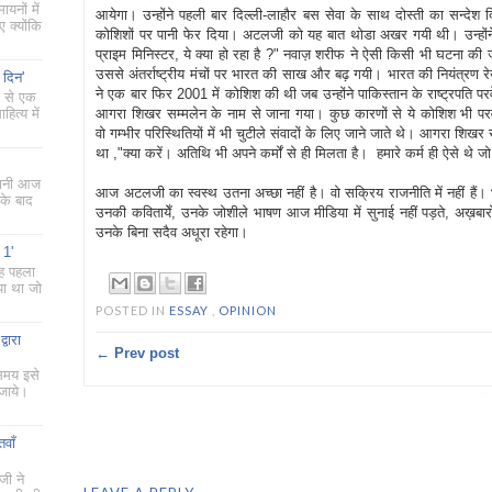
ायनों में
आयेगा। उन्होंने पहली बार दिल्ली-लाहौर बस सेवा के साथ दोस्ती का सन्देश 
 क्योंकि
कोशिशों पर पानी फेर दिया। अटलजी को यह बात थोडा अखर गयी थी। उन्हों
प्राइम मिनिस्टर, ये क्या हो रहा है ?" नवाज़ शरीफ ने ऐसी किसी भी घटना क
उससे अंतर्राष्ट्रीय मंचों पर भारत की साख और बढ़ गयी। भारत की नियंत्रण
 दिन'
ने एक बार फिर 2001 में कोशिश की थी जब उन्होंने पाकिस्तान के राष्ट्रपति पर
ं से एक
ित्य में
आगरा शिखर सम्मलेन के नाम से जाना गया। कुछ कारणों से ये कोशिश भ
वो गम्भीर परिस्थितियों में भी चुटीले संवादों के लिए जाने जाते थे। आगरा शिख
था ,"क्या करें। अतिथि भी अपने कर्मों से ही मिलता है। हमारे कर्म ही ऐसे थे ज
 यानी आज
आज अटलजी का स्वस्थ उतना अच्छा नहीं है। वो सक्रिय राजनीति में नहीं हैं।
के बाद
उनकी कवितायेँ, उनके जोशीले भाषण आज मीडिया में सुनाई नहीं पड़ते, अख़बारो
उनके बिना सदैव अधूरा रहेगा।
 1'
यह पहला
या था जो
POSTED IN
ESSAY
,
OPINION
्वारा
← Prev post
 समय इसे
 जाये।
तवाँ
जी ने