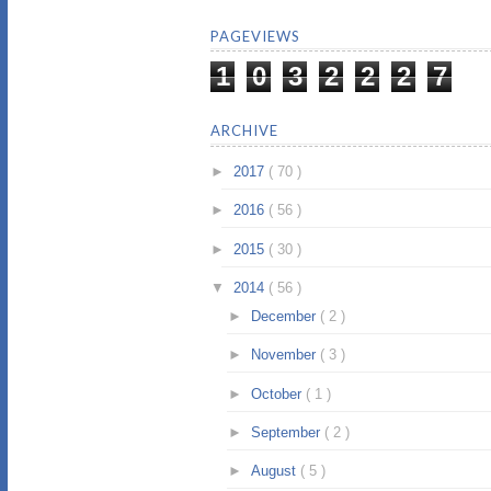
PAGEVIEWS
1
0
3
2
2
2
7
ARCHIVE
►
2017
( 70 )
►
2016
( 56 )
►
2015
( 30 )
▼
2014
( 56 )
►
December
( 2 )
►
November
( 3 )
►
October
( 1 )
►
September
( 2 )
►
August
( 5 )