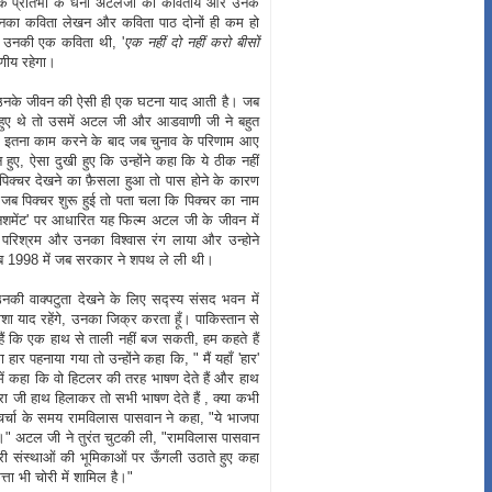
्गिक प्रतिभा के धनी अटलजी की कवितायें और उनके
 उनका कविता लेखन और कविता पाठ दोनों ही कम हो
ी उनकी एक कविता थी, '
एक नहीं दो नहीं करो बीसों
रणीय रहेगा।
। उनके जीवन की ऐसी ही एक घटना याद आती है। जब
ाव हुए थे तो उसमें अटल जी और आडवाणी जी ने बहुत
र इतना काम करने के बाद जब चुनाव के परिणाम आए
 हुए, ऐसा दुखी हुए कि उन्होंने कहा कि ये ठीक नहीं
क्चर देखने का फ़ैसला हुआ तो पास होने के कारण
र जब पिक्चर शुरू हुई तो पता चला कि पिक्चर का नाम
ड पनिशमेंट' पर आधारित यह फिल्म अटल जी के जीवन में
रिश्रम और उनका विश्वास रंग लाया और उन्होने
 जब 1998 में जब सरकार ने शपथ ले ली थी।
नकी वाक्पटुता देखने के लिए सद्स्य संसद भवन में
ेशा याद रहेंगे, उनका जिक्र करता हूँ। पाकिस्तान से
 हैं कि एक हाथ से ताली नहीं बज सकती, हम कहते हैं
 पहनाया गया तो उन्होंने कहा कि, " मैं यहाँ 'हार'
 में कहा कि वो हिटलर की तरह भाषण देते हैं और हाथ
ा जी हाथ हिलाकर तो सभी भाषण देते हैं , क्या कभी
चर्चा के समय रामविलास पासवान ने कहा, "ये भाजपा
म है।" अटल जी ने तुरंत चुटकी ली, "रामविलास पासवान
री संस्थाओं की भूमिकाओं पर ऊँगली उठाते हुए कहा
्ता भी चोरी में शामिल है।"