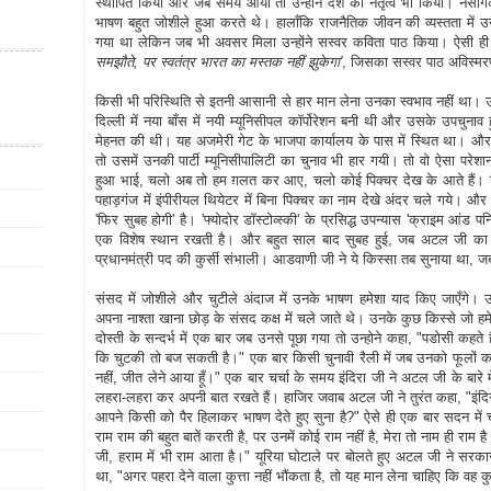
स्थापित किया और जब समय आया तो उन्होंने देश का नेतृत्व भी किया। नैसर
भाषण बहुत जोशीले हुआ करते थे। हालाँकि राजनैतिक जीवन की व्यस्तता में
गया था लेकिन जब भी अवसर मिला उन्होंने सस्वर कविता पाठ किया। ऐसी ह
समझौते, पर स्वतंत्र भारत का मस्तक नहीं झुकेगा'
, जिसका सस्वर पाठ अविस्म
किसी भी परिस्थिति से इतनी आसानी से हार मान लेना उनका स्वभाव नहीं था
दिल्ली में नया बाँस में नयी म्यूनिसीपल कॉर्पोरेशन बनी थी और उसके उपचुन
मेहनत की थी। यह अजमेरी गेट के भाजपा कार्यालय के पास में स्थित था। औ
तो उसमें उनकी पार्टी म्यूनिसीपालिटी का चुनाव भी हार गयी। तो वो ऐसा परेशान
हुआ भाई, चलो अब तो हम ग़लत कर आए, चलो कोई पिक्चर देख के आते हैं। पि
पहाड़गंज में इंपीरीयल थियेटर में बिना पिक्चर का नाम देखे अंदर चले गये। औ
'फिर सुबह होगी' है। 'फ्योदोर डॉस्टोव्स्की' के प्रसिद्ध उपन्यास 'क्राइम आं
एक विशेष स्थान रखती है। और बहुत साल बाद सुबह हुई, जब अटल जी का प
प्रधानमंत्री पद की कुर्सी संभाली। आडवाणी जी ने ये किस्सा तब सुनाया था,
संसद में जोशीले और चुटीले अंदाज में उनके भाषण हमेशा याद किए जाएँगे। उ
अपना नाश्ता खाना छोड़ के संसद कक्ष में चले जाते थे। उनके कुछ किस्से जो हम
दोस्ती के सन्दर्भ में एक बार जब उनसे पूछा गया तो उन्होने कहा, "पडोसी कहते
कि चुटकी तो बज सकती है।" एक बार किसी चुनावी रैली में जब उनको फूलों का हार
नहीं, जीत लेने आया हूँ।" एक बार चर्चा के समय इंदिरा जी ने अटल जी के बारे
लहरा-लहरा कर अपनी बात रखते हैं। हाजिर जवाब अटल जी ने तुरंत कहा, "इंदिर
आपने किसी को पैर हिलाकर भाषण देते हुए सुना है?" ऐसे ही एक बार सदन में 
राम राम की बहुत बातें करती है, पर उनमें कोई राम नहीं है, मेरा तो नाम ही रा
जी, हराम में भी राम आता है।" यूरिया घोटाले पर बोलते हुए अटल जी ने सरका
था, "अगर पहरा देने वाला कुत्ता नहीं भौंकता है, तो यह मान लेना चाहिए कि वह कुत