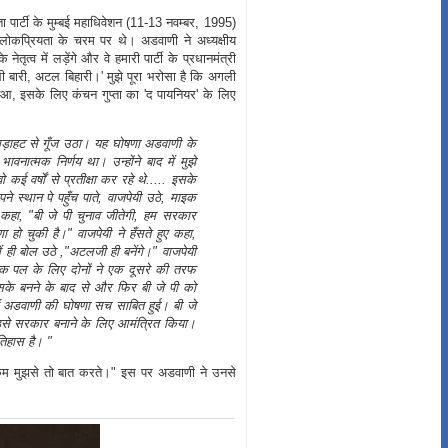
ार्टी के मुम्बई महाधिवेशन (11-13 नवम्बर, 1995)
कप्रियता के चरम पर थे। अडवाणी ने अध्यक्षीय
त्व में लड़ेंगे और वे हमारी पार्टी के प्रधानमंत्री
 बारी, अटल बिहारी।' मुझे पूरा भरोसा है कि अगली
ुआ, इसके लिए कंचन गुप्ता का 'द पायनियर' के लिए
ड़गड़ाहट से गूँज उठा। यह घोषणा अडवाणी के
वनात्मक निर्णय था। उन्होंने बाद में मुझे
 वर्षों से प्रतीक्षा कर रहे थे..... इसके
े स्थान पे पहुँच पाते, वाजपेयी उठे, माइक
ए कहा, "बी जे पी चुनाव जीतेगी, हम सरकार
ा हो चुकी है।" वाजपेयी ने हँसते हुए कहा,
ें ही बोल उठे ,"अटलजी ही बनेंगे।" वाजपेयी
एक पल के लिए दोनों ने एक दूसरे की तरफ
उसके बनने के बाद से और फिर बी जे पी को
ें अडवाणी की घोषणा सच साबित हुई। बी जे
े इसे सरकार बनाने के लिए आमंत्रित किया।
िहास है। "
कम मुझसे तो बात करते।" इस पर अडवाणी ने उनसे