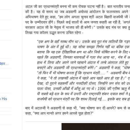
अटल जी का प्रधानमंत्री बनना भी कम रोचक घटना नहीं है। बात भारतीय जनता प
की है। यह वो समय था जब अडवाणी अयोध्या आंदोलन के फलस्वरूप अपने लो
अभिभाषण देते हुए कहा, "हम लोग अगला चुनाव श्री अटल बिहारी वाजपेयी जी के नेतृ
पद के उम्मीदवार होंगे। पिछले कई सालों से आम जनता कहती आ रही है, 'अगली
सरकार अटल जी के नेतृत्व में भाजपा की ही बनेगी।" उसके बाद मंच पर क्या ह
लिखा गया कॉलम उद्धृत करना उचित रहेगा -
"एक क्षण के वहाँ स्तब्ध मौन था। उसके बाद पूरा मंच तालियों कि ग
भाषण के अंत में हुई थी। यह सोचा समझा निर्णय नहीं था बल्कि एक भा
बताया कि यह एक ऐतिहासिक क्षण था और जिसे घोषित करने के लिए वो कई
पहले कि अडवाणी, जिनका भावनाओं में गला रुंध आया था , मंच में अपन
हाथ में लिया और अपने जाने पहचाने अंदाज में लम्बे अंतराल लेते हु
िहार...
बनाएंगे और अडवाणी जी प्रधानमंत्री बनेंगे।" अडवाणी ने कहा, "घोषण
"तो फिर मैं भी घोषणा करता हूँ कि प्रधान मंत्री..... " अडवाणी बीच म
ने कहा, "ये तो लखनवी अंदाज में पहले आप पहले आप हो रहा है।" 
देखा, दो पुराने सहकर्मी और नजदीकी दोस्त, जिन्होंने जन संघ को 
पाला पोसा, उनकी आँखों में आँसू आ गए थे। 1996 की ग्रीष्म ऋतु म
पी सबसे बड़े दल के रूप में उभरी और राष्ट्रपति शंकर दयाल शर्मा न
h His
वाजपेयी को प्रधान मंत्री पद कि शपथ दिलाई गई.… इसके बाद सब इत
बाद में अटलजी ने अडवाणी से कहा भी, "क्या घोषणा कर दी आपने? कम से 
कहा, "क्या आप मानते अगर हमने आपसे पूछा होता?"