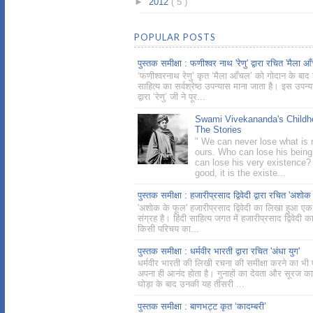
►
2012
( 5 )
POPULAR POSTS
पुस्तक समीक्षा : फणीश्वर नाथ 'रेणु' द्वारा रचित 'मैला आ
‘फणीश्वरनाथ रेणु’ कृत ‘मैला आँचल’ को गोदान के बाद ह
साहित्य का सर्वश्रेष्ठ उपन्यास माना जाता है। इस उपन्
द्वारा ‘रेणु’ जी ने पूर...
Swami Vivekananda's Childh
The Stories
" We can never lose what is r
ours. Who can lose his bein
can lose his very existence? 
good, it is the existe...
पुस्तक समीक्षा : हजारीप्रसाद द्विवेदी द्वारा रचित 'अशोक
'अशोक के फूल' हजारीप्रसाद द्विवेदी का लिखा हुआ एक
संग्रह है। हिंदी साहित्य जगत में हजारीप्रसाद द्विवेदी क
किसी परिचय का...
पुस्तक समीक्षा : धर्मवीर भारती द्वारा रचित 'अंधा युग'
धर्मवीर भारती की लिखी रचना की समीक्षा करने का भी
अपना ही आनंद होता है। गुनाहों का देवता और सूरज का
घोड़ा के बाद उनकी यह तीसरी ...
पुस्तक समीक्षा : बाणभट्ट कृत ‘कादम्बरी’