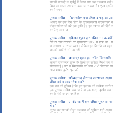
सातवीं शताब्दी के पूर्वार्द्ध में लिखा गया यह उपन्यास सही म
विश्व का पहला उपन्यास कहा जा सकता है। ऐसा इसलिए
इसमें उपन्...
पुस्तक समीक्षा : मोहन राकेश द्वारा रचित 'आषाढ़ का एक
'आषाढ़ का एक दिन' हिंदी के युगान्तरकारी नाटककारों मे
मोहन राकेश जी की एक कृति है। इस नाटक को हिंदी साह
इसलिए जाना जा...
पुस्तक समीक्षा : श्रीलाल शुक्ल द्वारा रचित 'राग दरबारी'
वैसे तो 'राग दरबारी' का प्रकाशन 1968 में हुआ था।
से लगभग 50 साल पहले। लेकिन इस किताब को पढ़ने 
आपको कहीं से भी यह नही...
पुस्तक समीक्षा : रामचन्द्र शुक्ल द्वारा रचित 'चिन्तामणि -
आचार्य रामचन्द्र शुक्ल के लिखे हुए ललित निबंधों का 
संकलन है। बाद में चिन्तामणि का भाग 2 भी निकाला ग
आज शायद दुर्लभ पुस्तको...
पुस्तक समीक्षा : सच्चिदानन्द हीरानन्द वात्स्यायन 'अज्ञेय' द
रचित 'अरे यायावर रहेगा याद?'
एक बात की दुविधा है कि इस पुस्तक की समीक्षा करते
एक पुस्तक समीक्षा कहा जाये या एक यात्रा वृत्तांत कहा
इसके पीछे कारण यह है क...
पुस्तक समीक्षा : धर्मवीर भारती द्वारा रचित 'सूरज का सा
घोड़ा'
'सूरज का सातवाँ घोड़ा' उपन्यास की भूमिका श्री अज्ञेय 